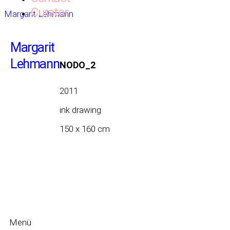
Curator
Margarit Lehmann
Margarit
Lehmann
NODO_2
2011
ink drawing
150 x 160 cm
Menü