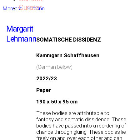
Curator
Margarit Lehmann
Margarit
Lehmann
SOMATISCHE DISSIDENZ
Kammgarn Schaffhausen
(German below)
2022/23
Paper
190 x 50 x 95 cm
These bodies are attributable to
fantasy and somatic dissidence. These
bodies have passed into a reordering of
chance through gluing. These bodies lie
freely on and over each other and can