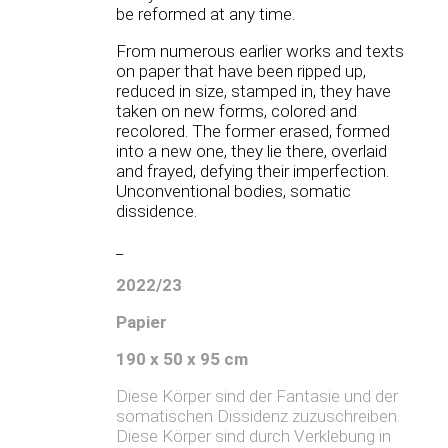
be reformed at any time.
From numerous earlier works and texts
on paper that have been ripped up,
reduced in size, stamped in, they have
taken on new forms, colored and
recolored. The former erased, formed
into a new one, they lie there, overlaid
and frayed, defying their imperfection.
Unconventional bodies, somatic
dissidence.
_
2022/23
Papier
190 x 50 x 95 cm
Diese Körper sind der Fantasie und der
somatischen Dissidenz zuzuschreiben.
Diese Körper sind durch Verklebung in